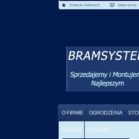
Dodaj do ulubionych
Mapa strony
O FIRMIE
OGRODZENIA
STO
SERWIS
KONTAKT