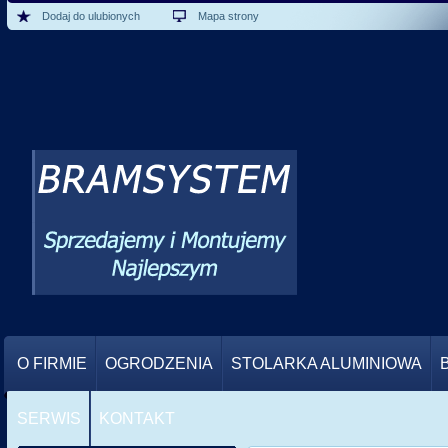
Dodaj do ulubionych
Mapa strony
O FIRMIE
OGRODZENIA
STOLARKA ALUMINIOWA
SERWIS
KONTAKT