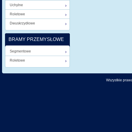
Uchylne
Roletowe
Dwuskrzydłowe
BRAMY PRZEMYSŁOWE
Segmentowe
Roletowe
Wszystkie prawa